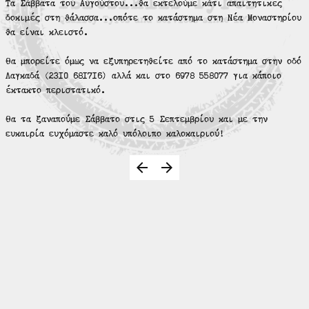
Τα Σάββατα του Αυγούστου...θα εκτελούμε κάτι απαιτητικές
δοκιμές στη θάλασσα...οπότε το κατάστημα στη Νέα Μοναστηρίου
θα είναι κλειστό.
Θα μπορείτε όμως να εξυπηρετηθείτε από το κατάστημα στην οδό
Λαγκαδά (2310 681716) αλλά και στο 6978 558077 για κάποιο
έκτακτο περιστατικό.
Θα τα ξαναπούμε Σάββατο στις 5 Σεπτεμβρίου και με την
ευκαιρία ευχόμαστε καλό υπόλοιπο καλοκαιριού!
arrow_back
arrow_forward
arrow_back
arrow_forward